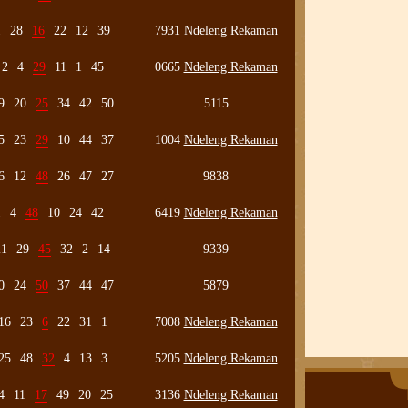
1
28
16
22
12
39
7931
Ndeleng Rekaman
2
4
29
11
1
45
0665
Ndeleng Rekaman
9
20
25
34
42
50
5115
5
23
29
10
44
37
1004
Ndeleng Rekaman
6
12
48
26
47
27
9838
1
4
48
10
24
42
6419
Ndeleng Rekaman
21
29
45
32
2
14
9339
0
24
50
37
44
47
5879
16
23
6
22
31
1
7008
Ndeleng Rekaman
25
48
32
4
13
3
5205
Ndeleng Rekaman
4
11
17
49
20
25
3136
Ndeleng Rekaman