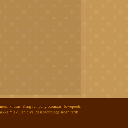
 mesin khusus. Kang rampung otomatis. Jowopools
nakke mlaku lan divalidasi sadurunge saben tarik