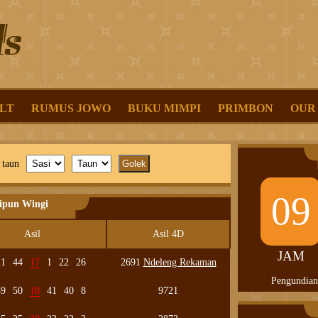
LT
RUMUS JOWO
BUKU MIMPI
PRIMBON
OUR
 taun
09
lipun Wingi
Asil
Asil 4D
JAM
21
44
17
1
22
26
2691
Ndeleng Rekaman
Pengundian
39
50
18
41
40
8
9721