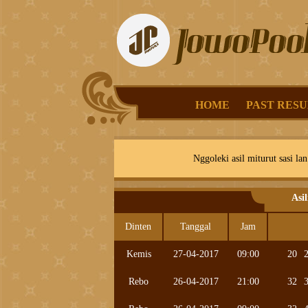
HOME
PAST RESU
Nggoleki asil miturut sasi lan
Asi
Dinten
Tanggal
Jam
Kemis
27-04-2017
09:00
20
Rebo
26-04-2017
21:00
32