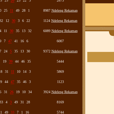
45
25
20
23
22
3
2873
0
25
11
49
28
1
8987
Ndeleng Rekaman
32
12
30
3
6
22
1124
Ndeleng Rekaman
4
11
30
35
13
32
6089
Ndeleng Rekaman
9
7
47
41
16
6
6007
7
24
5
35
13
30
9372
Ndeleng Rekaman
1
19
39
44
46
35
5444
18
31
11
10
14
3
5869
49
44
47
35
46
3
1123
6
31
26
19
10
34
3924
Ndeleng Rekaman
33
4
3
49
31
28
8169
11
49
33
7
1
16
5744