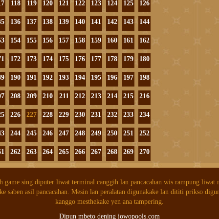
17
118
119
120
121
122
123
124
125
126
35
136
137
138
139
140
141
142
143
144
53
154
155
156
157
158
159
160
161
162
71
172
173
174
175
176
177
178
179
180
89
190
191
192
193
194
195
196
197
198
07
208
209
210
211
212
213
214
215
216
25
226
227
228
229
230
231
232
233
234
43
244
245
246
247
248
249
250
251
252
61
262
263
264
265
266
267
268
269
270
h game sing diputer liwat terminal canggih lan pancacahan wis rampung liwat
ke saben asil pancacahan. Mesin lan peralatan digunakake lan dititi prikso digu
kanggo mesthekake yen ana tampering.
Dipun mbeto dening jowopools.com