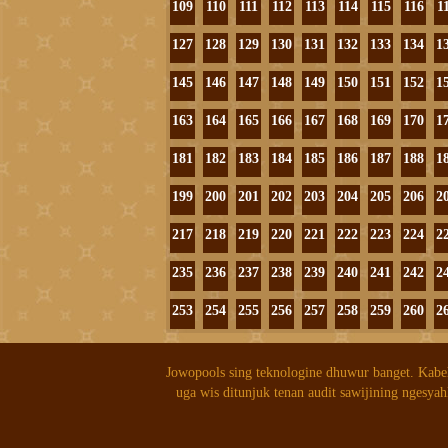
109
110
111
112
113
114
115
116
1
127
128
129
130
131
132
133
134
1
145
146
147
148
149
150
151
152
1
163
164
165
166
167
168
169
170
1
181
182
183
184
185
186
187
188
1
199
200
201
202
203
204
205
206
2
217
218
219
220
221
222
223
224
2
235
236
237
238
239
240
241
242
2
253
254
255
256
257
258
259
260
2
Jowopools sing teknologine dhuwur banget. Kabe
uga wis ditunjuk tenan audit sawijining ngesyah