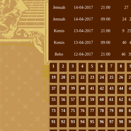
Jemuah
14-04-2017
21:00
27
Jemuah
14-04-2017
09:00
24
Kemis
13-04-2017
21:00
9
2
Kemis
13-04-2017
09:00
40
Rebo
12-04-2017
21:00
46
3
1
2
3
4
5
6
7
8
19
20
21
22
23
24
25
26
2
37
38
39
40
41
42
43
44
4
55
56
57
58
59
60
61
62
6
73
74
75
76
77
78
79
80
8
91
92
93
94
95
96
97
98
9