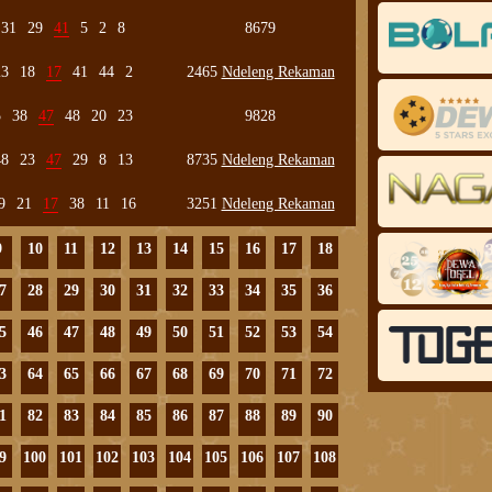
31
29
41
5
2
8
8679
23
18
17
41
44
2
2465
Ndeleng Rekaman
5
38
47
48
20
23
9828
48
23
47
29
8
13
8735
Ndeleng Rekaman
9
21
17
38
11
16
3251
Ndeleng Rekaman
9
10
11
12
13
14
15
16
17
18
7
28
29
30
31
32
33
34
35
36
5
46
47
48
49
50
51
52
53
54
3
64
65
66
67
68
69
70
71
72
1
82
83
84
85
86
87
88
89
90
9
100
101
102
103
104
105
106
107
108