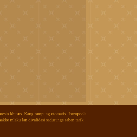
 mesin khusus. Kang rampung otomatis. Jowopools
nakke mlaku lan divalidasi sadurunge saben tarik