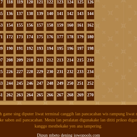
17
118
119
120
121
122
123
124
125
126
35
136
137
138
139
140
141
142
143
144
53
154
155
156
157
158
159
160
161
162
71
172
173
174
175
176
177
178
179
180
89
190
191
192
193
194
195
196
197
198
07
208
209
210
211
212
213
214
215
216
25
226
227
228
229
230
231
232
233
234
43
244
245
246
247
248
249
250
251
252
61
262
263
264
265
266
267
268
269
270
h game sing diputer liwat terminal canggih lan pancacahan wis rampung liwat
ke saben asil pancacahan. Mesin lan peralatan digunakake lan dititi prikso digu
kanggo mesthekake yen ana tampering.
Dipun mbeto dening jowopools.com