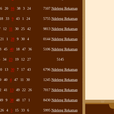
26
20
16
38
3
24
7107
Ndeleng Rekaman
18
33
9
43
1
24
5755
Ndeleng Rekaman
7
12
11
30
25
42
9813
Ndeleng Rekaman
21
1
28
9
30
4
0144
Ndeleng Rekaman
3
45
40
18
47
36
5106
Ndeleng Rekaman
3
34
23
19
12
27
5145
10
13
30
7
17
43
6796
Ndeleng Rekaman
9
40
4
47
11
30
1245
Ndeleng Rekaman
2
41
13
49
22
26
7017
Ndeleng Rekaman
49
9
38
48
17
1
8430
Ndeleng Rekaman
26
4
5
15
33
6
5995
Ndeleng Rekaman