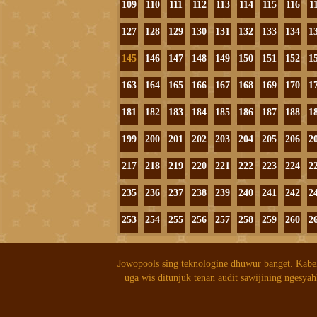
109
110
111
112
113
114
115
116
1
127
128
129
130
131
132
133
134
1
145
146
147
148
149
150
151
152
1
163
164
165
166
167
168
169
170
1
181
182
183
184
185
186
187
188
1
199
200
201
202
203
204
205
206
2
217
218
219
220
221
222
223
224
2
235
236
237
238
239
240
241
242
2
253
254
255
256
257
258
259
260
2
Jowopools sing teknologine dhuwur banget. Kabe
uga wis ditunjuk tenan audit sawijining ngesyah