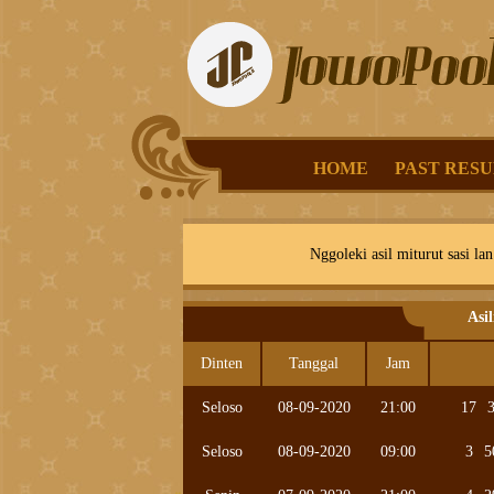
HOME
PAST RESU
Nggoleki asil miturut sasi lan
Asi
Dinten
Tanggal
Jam
Seloso
08-09-2020
21:00
17
Seloso
08-09-2020
09:00
3
5