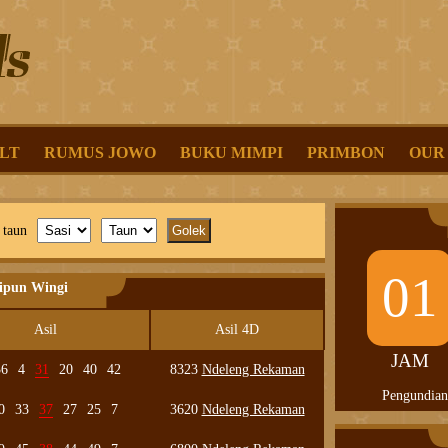
LT
RUMUS JOWO
BUKU MIMPI
PRIMBON
OUR
 taun
01
lipun Wingi
Asil
Asil 4D
JAM
36
4
31
20
40
42
8323
Ndeleng Rekaman
Pengundian
0
33
37
27
25
7
3620
Ndeleng Rekaman