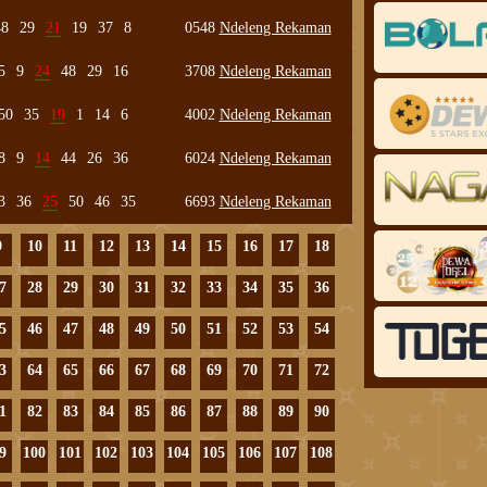
48
29
21
19
37
8
0548
Ndeleng Rekaman
5
9
24
48
29
16
3708
Ndeleng Rekaman
50
35
19
1
14
6
4002
Ndeleng Rekaman
8
9
14
44
26
36
6024
Ndeleng Rekaman
3
36
25
50
46
35
6693
Ndeleng Rekaman
9
10
11
12
13
14
15
16
17
18
7
28
29
30
31
32
33
34
35
36
5
46
47
48
49
50
51
52
53
54
3
64
65
66
67
68
69
70
71
72
1
82
83
84
85
86
87
88
89
90
9
100
101
102
103
104
105
106
107
108