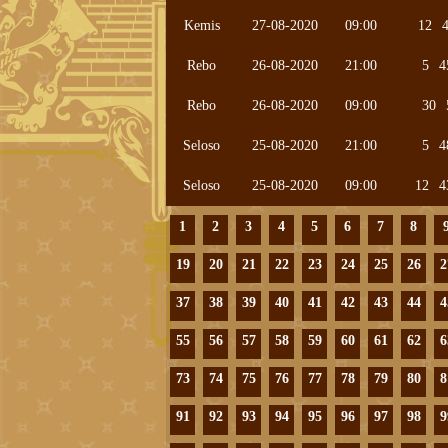
Kemis
27-08-2020
09:00
12
Rebo
26-08-2020
21:00
5
4
Rebo
26-08-2020
09:00
30
Seloso
25-08-2020
21:00
5
4
Seloso
25-08-2020
09:00
12
4
1
2
3
4
5
6
7
8
19
20
21
22
23
24
25
26
2
37
38
39
40
41
42
43
44
4
55
56
57
58
59
60
61
62
6
73
74
75
76
77
78
79
80
8
91
92
93
94
95
96
97
98
9