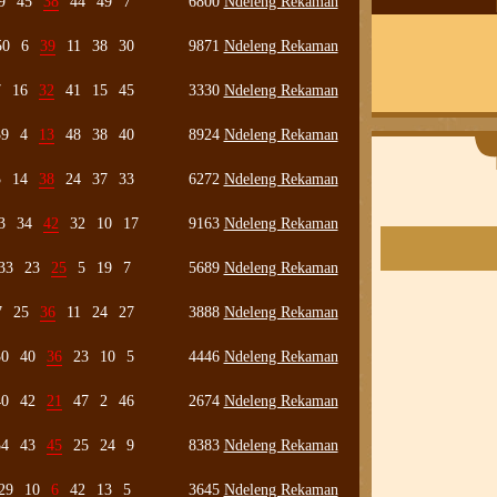
9
45
38
44
49
7
6800
Ndeleng Rekaman
50
6
39
11
38
30
9871
Ndeleng Rekaman
7
16
32
41
15
45
3330
Ndeleng Rekaman
39
4
13
48
38
40
8924
Ndeleng Rekaman
3
14
38
24
37
33
6272
Ndeleng Rekaman
3
34
42
32
10
17
9163
Ndeleng Rekaman
33
23
25
5
19
7
5689
Ndeleng Rekaman
7
25
36
11
24
27
3888
Ndeleng Rekaman
30
40
36
23
10
5
4446
Ndeleng Rekaman
40
42
21
47
2
46
2674
Ndeleng Rekaman
34
43
45
25
24
9
8383
Ndeleng Rekaman
29
10
6
42
13
5
3645
Ndeleng Rekaman