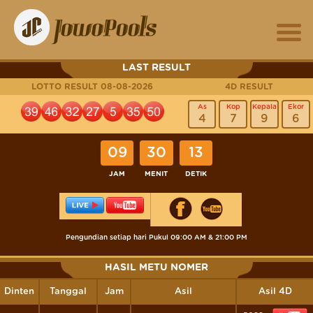
LAST RESULT
LOTTO RESULT 08-08-2026
4D RESULT
As
Kop
Kepala
Ekor
4
7
9
6
09
30
12
JAM
MENIT
DETIK
Pengundian setiap hari Pukul 09:00 AM & 21:00 PM
HASIL METU NOMER
Dinten
Tanggal
Jam
Asil
Asil 4D