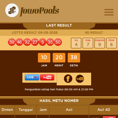
LAST RESULT
LOTTO RESULT 08-08-2026
4D RESULT
As
Kop
Kepala
Ekor
4
7
9
6
10
20
38
JAM
MENIT
DETIK
Pengundian setiap hari Pukul 09:00 AM & 21:00 PM
HASIL METU NOMER
Dinten
Tanggal
Jam
Asil
Asil 4D