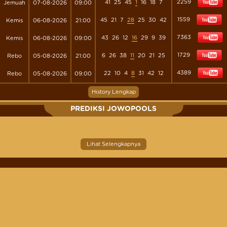
2259
41
25
45
1
16
18
7
Jemuah
07-08-2026
09:00
1559
45
21
7
28
25
30
42
Kemis
06-08-2026
21:00
7363
43
26
12
16
29
9
39
Kemis
06-08-2026
09:00
1729
6
26
38
11
20
21
25
Rebo
05-08-2026
21:00
4389
22
10
4
8
31
42
12
Rebo
05-08-2026
09:00
History Lengkap
PREDIKSI JOWOPOOLS
Lihat Selengkapnya